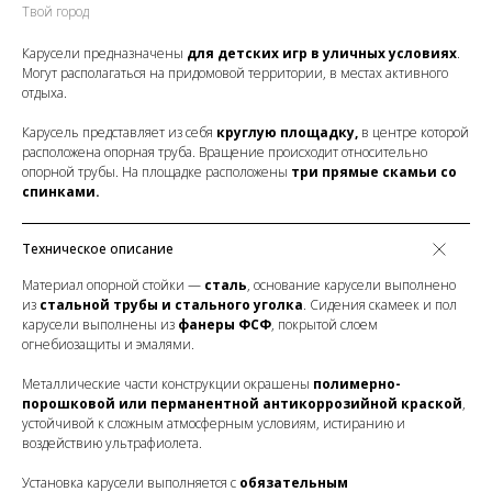
Твой город
Карусели предназначены
для детских игр в уличных условиях
.
Могут располагаться на придомовой территории, в местах активного
отдыха.
Карусель представляет из себя
круглую площадку,
в центре которой
расположена опорная труба. Вращение происходит относительно
опорной трубы. На площадке расположены
три прямые скамьи со
спинками.
Техническое описание
Материал опорной стойки —
сталь
, основание карусели выполнено
из
стальной трубы и стального уголка
. Сидения скамеек и пол
карусели выполнены из
фанеры ФСФ
, покрытой слоем
огнебиозащиты и эмалями.
Металлические части конструкции окрашены
полимерно-
порошковой или перманентной антикоррозийной краской
,
устойчивой к сложным атмосферным условиям, истиранию и
воздействию ультрафиолета.
Установка карусели выполняется с
обязательным