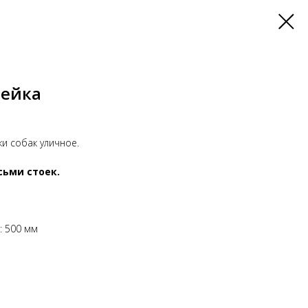
мейка
и собак уличное.
сьми стоек.
м
: 500 мм