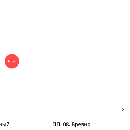
NEW
вный
ПП. 08. Бревно
С