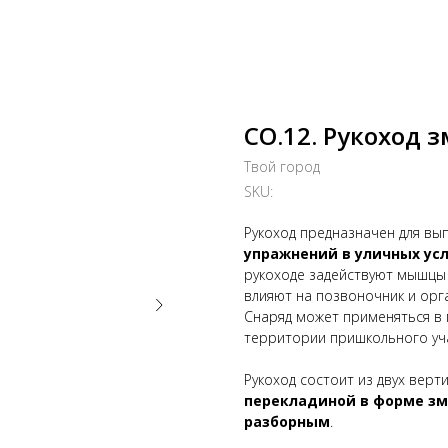
СО.12. Рукоход 
Твой город
SKU:
Рукоход предназначен для в
упражнений в уличных ус
рукоходе задействуют мышцы р
влияют на позвоночник и орг
Снаряд может применяться в 
территории пришкольного уча
Рукоход состоит из двух вер
перекладиной в форме з
разборным
.