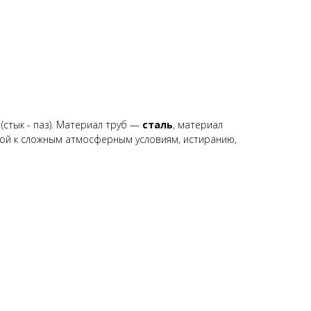
я
(стык - паз). Материал труб —
сталь
, материал
вой к сложным атмосферным условиям, истиранию,