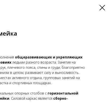
змейка
ыполнения
общеразвивающих и укрепляющих
ловиях
людьми разного возраста. Занятия на
ук, плечевого пояса, спины и груди; благоприятно
анизм в целом; развивают силу и выносливость.
местах активного отдыха, групповых занятий на
стка и спортивных площадках.
тикальных опорных столбов с
горизонтальной
мейки
. Силовой каркас является
сборно-