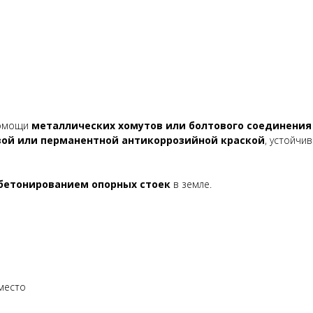
омощи
металлических хомутов или болтового соединени
ой или перманентной антикоррозийной краской
, устойчи
бетонированием опорных стоек
в земле.
 место