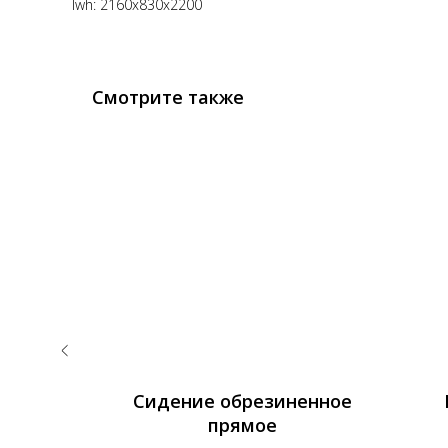
lwh: 2160x830x2200
Смотрите также
нием
Сидение обрезиненное
ольник
прямое