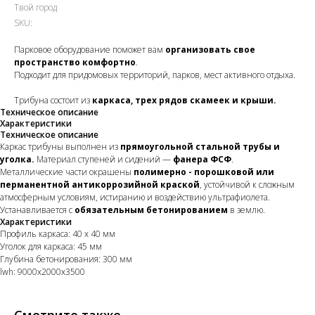
Твой город
SKU:
Парковое оборудование поможет вам
организовать свое
пространство комфортно
.
Подходит для придомовых территорий, парков, мест активного отдыха.
Трибуна состоит из
каркаса, трех рядов скамеек и крыши.
Техническое описание
Характеристики
Техническое описание
Каркас трибуны выполнен из
прямоугольной стальной трубы и
уголка.
Материал ступеней и сидений —
фанера ФСФ
.
Металлические части окрашены
полимерно - порошковой или
перманентной антикоррозийной краской
, устойчивой к сложным
атмосферным условиям, истиранию и воздействию ультрафиолета.
Устанавливается с
обязательным бетонированием
в землю.
Характеристики
Профиль каркаса: 40 х 40 мм
Уголок для каркаса: 45 мм
Глубина бетонирования: 300 мм
lwh: 9000x2000x3500